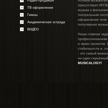
Радио-продакшн
полный музыкальны
присутствует МУЗЫ
ТВ оформление
музыка к фильмам
Гимны
театральным поста
оформление теле и
Академическая эстрада
популярная музык
ВИДЕО
Наша главная зада
профессионализм 
и ярких проектов. 
стабильности и, гл
- это самый важны
ни один серьёзный
MUSICALOGY!