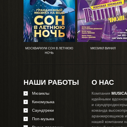
ВИЙ
МОСКВАРИУМ СОН В ЛЕТНЮЮ
МЮЗИКЛ ВИНИЛ
НОЧЬ
НАШИ РАБОТЫ
О НАС
Мюзиклы
Компания
MUSIC
идейными вдохнов
Киномузыка
и саундпродюсеры 
Саундтреки
команда высокопр
аранжировщиков и
Поп-музыка
нашей компании н